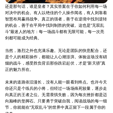
还是那句话，谁是皇者？其实答案在于你如何利用每一场
对决中的机会。有人以绝佳的个人操作闻名，有人则靠着
智慧布局赢得战争。真正的强者，善于在逆境中找到逆转
的机会，善于在平局中找到制胜的突破。这也是“无双乱
斗”最迷人的地方：每一场战斗都有无限可能，每一次亮
剑都可能成为经典。
当然，激烈之外也充满乐趣。无论是团队的快意配合，还
是个人的精彩操作，都能让人心潮澎湃。体验这场没有硝
烟的战斗，感受胜负背后那份跌宕起伏，才是“新天骄”真
正的魅力所在。
未来的道路依旧漫长，没有人能一眼看到终点。也许今天
你还只是个练兵的小将，但经过一场场殊死较量，逐步走
向真正的王者之位。无需畏惧失败，因为每次挫折都是迈
向巅峰的垫脚石。只要勇于突破自我，阅读战场的每一细
节，你就能在“无双乱斗”的世界中真正留下一段属于你的