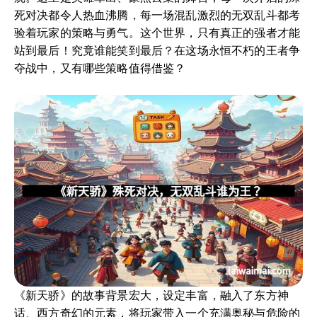
死对决都令人热血沸腾，每一场混乱激烈的无双乱斗都考
验着玩家的策略与勇气。这个世界，只有真正的强者才能
站到最后！究竟谁能笑到最后？在这场永恒不朽的王者争
夺战中，又有哪些策略值得借鉴？
《新天骄》的故事背景宏大，设定丰富，融入了东方神
话、西方奇幻的元素，将玩家带入一个充满奥秘与危险的