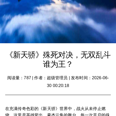
《新天骄》殊死对决，无双乱斗
谁为王？
阅读量：787
|
作者：超级管理员
|
发布时间：2026-06-
30 00:20:18
在充满传奇色彩的《新天骄》世界中，战火从未停止燃
烧。这里是英雄辈出、豪杰云集的舞台，每一次开启的殊