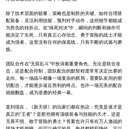
除了技术层面的较量，策略也是制胜的关键。如何合理搭
配装备，灵活利用技能，预判对手动作，这些细节都能成
为胜负的转折点。在“殊死对决”中，瞬间的判断和操作可
能决定了生死，只有真正心存信念、勇于冒险的战士才能
成为强者。这里没有任何的保底线，只有不断的试炼与磨
炼。
团队合作在“无双乱斗”中扮演着重要角色。无论是联合攻
击，还是配合控制，团队配合的默契程度常常决定比赛的
走向。每一场战斗都像一场复杂的棋局，需要队友间的密
切配合，才能逐步逼近胜利的终点。也许一场完美的配合
就能翻盘，成为逆袭的经典一幕。
直到现在，《新天骄》的玩家们都在热议：究竟是谁才是
真正的“王者”？是那些拥有顶级装备与技能的天才，还是
无畏不惧、敢于冒险的勇士？答案也许只有在万人激战的
现场才能揭晓，但可以确定的是，每战都精彩绝伦，足以