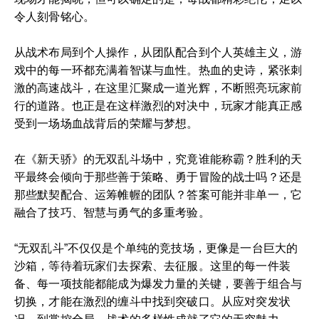
令人刻骨铭心。
从战术布局到个人操作，从团队配合到个人英雄主义，游
戏中的每一环都充满着智谋与血性。热血的史诗，紧张刺
激的高速战斗，在这里汇聚成一道光辉，不断照亮玩家前
行的道路。也正是在这样激烈的对决中，玩家才能真正感
受到一场场血战背后的荣耀与梦想。
在《新天骄》的无双乱斗场中，究竟谁能称霸？胜利的天
平最终会倾向于那些善于策略、勇于冒险的战士吗？还是
那些默契配合、运筹帷幄的团队？答案可能并非单一，它
融合了技巧、智慧与勇气的多重考验。
“无双乱斗”不仅仅是个单纯的竞技场，更像是一台巨大的
沙箱，等待着玩家们去探索、去征服。这里的每一件装
备、每一项技能都能成为爆发力量的关键，要善于组合与
切换，才能在激烈的缠斗中找到突破口。从应对突发状