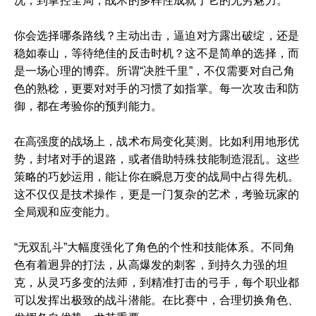
况，到掌控全局，战术的多样性成就了它的无穷魅力。
你会选择哪条路线？主动出击，逼迫对方露出破绽，还是
稳如泰山，等待绝佳的反击时机？这不是简单的选择，而
是一场心理的博弈。所谓“决胜千里”，不仅需要对自己角
色的熟稔，更要对对手的习惯了如指掌。每一次攻击和防
御，都在考验你的预判能力。
在高强度的战场上，战术布局变化莫测。比如利用地形优
势，封堵对手的退路，或者借助特殊技能制造混乱。这些
策略的巧妙运用，能让你在瞬息万变的战局中占得先机。
这不仅仅是技术操作，更是一门复杂的艺术，考验玩家的
全局观和应变能力。
“无双乱斗”大幅度强化了角色的个性和技能体系。不同角
色有着迥异的打法，从高爆发的刺客，到持久力强的坦
克，从灵巧多变的法师，到精准打击的弓手，每个职业都
可以发挥出极致的战斗潜能。在比赛中，合理切换角色、