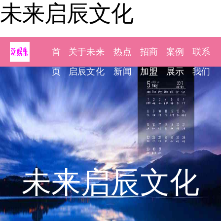
未来启辰文化
首
关于未来
热点
招商
案例
联系
页
启辰文化
新闻
加盟
展示
我们
未来启辰文化